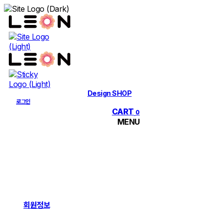
Skip
to
content
Design SHOP
로그인
CART
0
MENU
회원정보