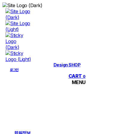
Skip
to
content
Design SHOP
로그인
CART
0
MENU
회원정보