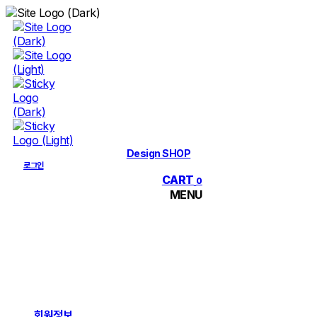
Skip
to
content
Design SHOP
로그인
CART
0
MENU
회원정보