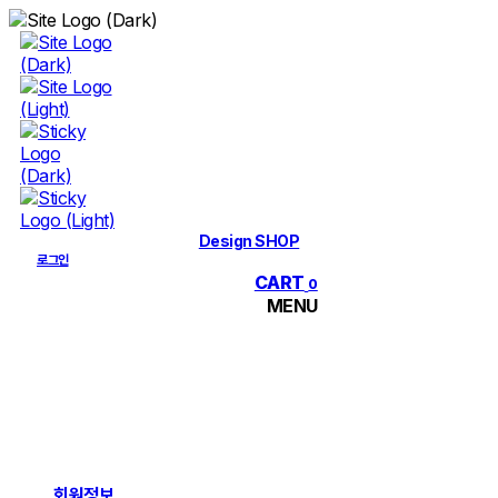
Skip
to
content
Design SHOP
로그인
CART
0
MENU
회원정보